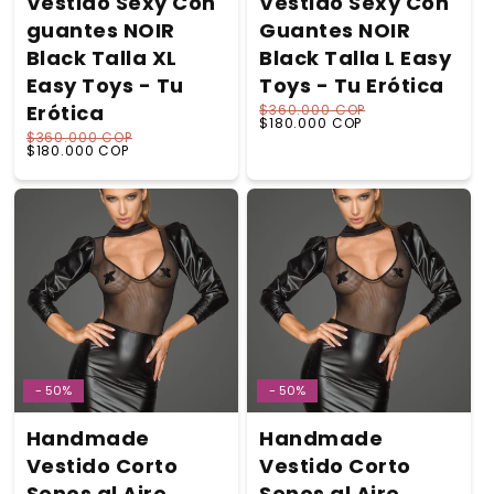
Vestido Sexy Con
Vestido Sexy Con
guantes NOIR
Guantes NOIR
Black Talla XL
Black Talla L Easy
Easy Toys - Tu
Toys - Tu Erótica
Erótica
$360.000 COP
Precio habitual
Precio de oferta
$180.000 COP
$360.000 COP
Precio habitual
Precio de oferta
$180.000 COP
- 50%
- 50%
Handmade
Handmade
Vestido Corto
Vestido Corto
Senos al Aire
Senos al Aire