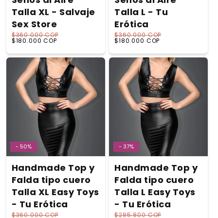
Talla XL - Salvaje
Talla L - Tu
Sex Store
Erótica
$360.000 COP
$360.000 COP
Precio habitual
Precio de oferta
Precio habitual
Precio de oferta
$180.000 COP
$180.000 COP
- 50%
- 37%
Handmade Top y
Handmade Top y
Falda tipo cuero
Falda tipo cuero
Talla XL Easy Toys
Talla L Easy Toys
- Tu Erótica
- Tu Erótica
$360.000 COP
$285.800 COP