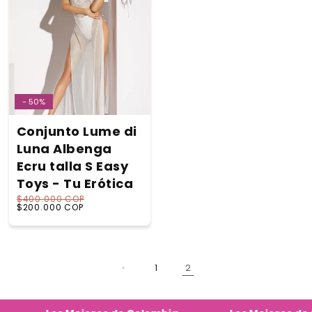
- 50%
Conjunto Lume di
Luna Albenga
Ecru talla S Easy
Toys - Tu Erótica
$400.000 COP
Precio habitual
Precio de oferta
$200.000 COP
2
1