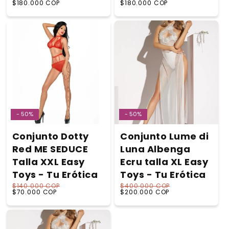
Precio habitual
Precio de oferta
Precio habitual
Precio de oferta
$180.000 COP
$180.000 COP
- 50%
- 50%
Conjunto Dotty
Conjunto Lume di
Red ME SEDUCE
Luna Albenga
Talla XXL Easy
Ecru talla XL Easy
Toys - Tu Erótica
Toys - Tu Erótica
$140.000 COP
$400.000 COP
Precio habitual
Precio de oferta
Precio habitual
Precio de oferta
$70.000 COP
$200.000 COP