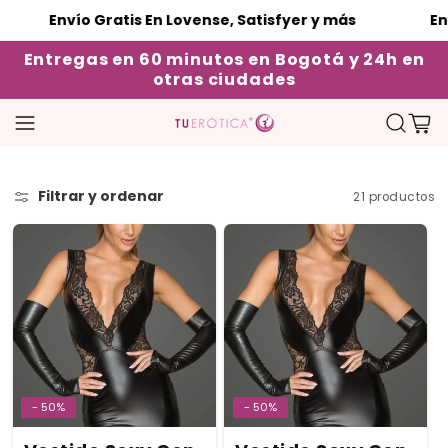
Envío Gratis En Lovense, Satisfyer y más
Envío
Entregas en 60 minutos en Bogotá y 24h en
otras ciudades
Carrito
Filtrar y ordenar
21 productos
- 50%
- 50%