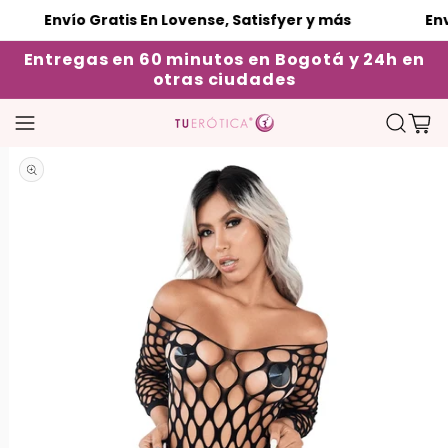
Envío Gratis En Lovense, Satisfyer y más
Envío Gra
Entregas en 60 minutos en Bogotá y 24h en
otras ciudades
Carrito
Abrir elemento multimedia 1 en una ventana modal