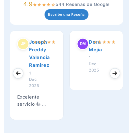
4.9
544 Reseñas de Google
★
★
★
★
☆
Escribe una Reseña
Joseph
Dora
★
★
★
★
★
★
★
★
★
★
Freddy
Mejia
Valencia
1
Dec
Ramirez
2025
1
Dec
2025
Excelente
servicio 👍 …