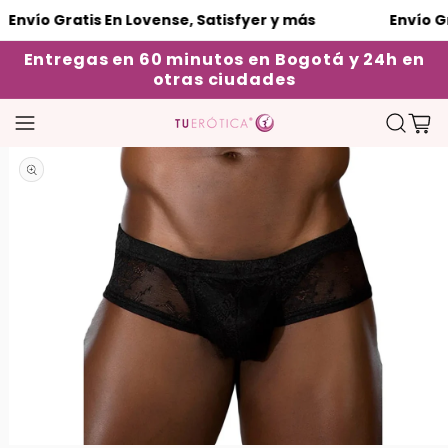
 Gratis En Lovense, Satisfyer y más
Envío Gratis E
Entregas en 60 minutos en Bogotá y 24h en
otras ciudades
Carrito
Abrir elemento multimedia 1 en una ventana modal