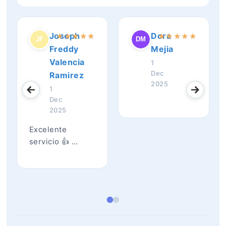
Joseph
Dora
★
★
★
★
★
★
★
★
★
★
Freddy
Mejia
Valencia
1
Dec
Ramirez
2025
1
Dec
2025
Excelente
servicio 👍 …