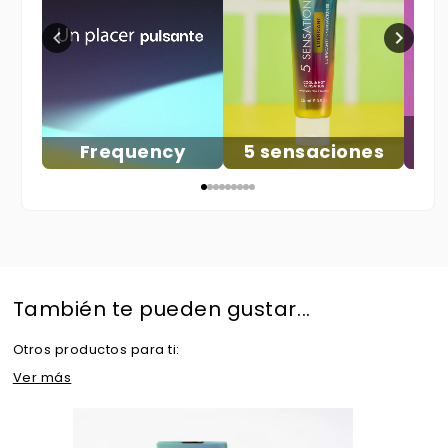
V
Frequency
5 sensaciones
También te pueden gustar...
Otros productos para ti:
Ver más