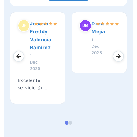
Joseph
Dora
★
★
★
★
★
★
★
★
★
★
Freddy
Mejia
Valencia
1
Dec
Ramirez
2025
1
Dec
2025
Excelente
servicio 👍 …